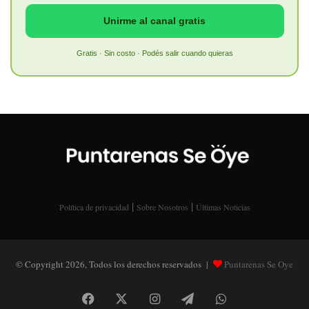
Unirme al canal gratis
Gratis · Sin costo · Podés salir cuando quieras
|
|
Política de privacidad
Sobre Nosotros
Últimas Noticias
© Copyright 2026, Todos los derechos reservados |
Puntarenas Se Oye
Facebook
X
Instagram
Telegram
WhatsApp