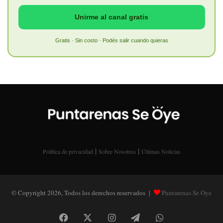
Unirme al canal gratis
Gratis · Sin costo · Podés salir cuando quieras
|
|
Política de privacidad
Sobre Nosotros
Últimas Noticias
© Copyright 2026, Todos los derechos reservados |
Puntarenas Se Oye
Facebook
X
Instagram
Telegram
WhatsApp