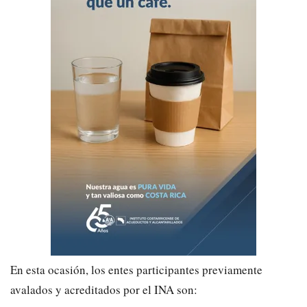
En esta ocasión
,
los
entes participantes previamente
avalado
s
y
acreditado
s
por el INA
son: