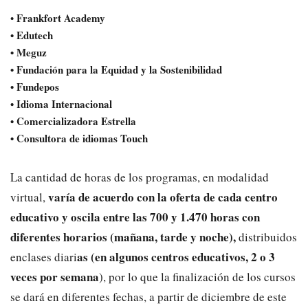
Frankfort Academy
•
•
Edutech
•
Meguz
•
Fundación para la Equidad y la Sostenibilidad
•
Fundepos
•
Idioma Internacional
•
Comercializadora Estrella
•
Consultora de idiomas Touch
La
c
antidad de horas de
l
os
programa
s
, en modalidad
varía de acuerdo con la oferta de cada cen
t
ro
virtual,
educativo
y
oscila
entre las 700 y 1
.
470 horas
con
diferentes horarios
(mañana,
tarde y noche
)
,
distribuid
o
s
as
(en algunos centros educativos,
2 o 3
en
clases
diari
veces por semana
)
, por lo que la finalización de los cursos
se dará en diferentes fechas
,
a partir de diciembre de este