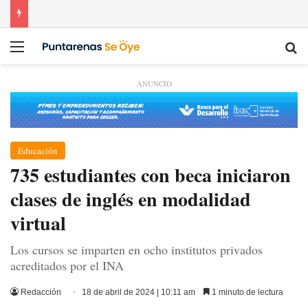
Menú
Bu
ANUNCIO
Educación
735 estudiantes con beca iniciaron
clases de inglés en modalidad
virtual
Los cursos se imparten en ocho institutos privados
acreditados por el INA
Redacción
18 de abril de 2024 | 10:11 am
1 minuto de lectura