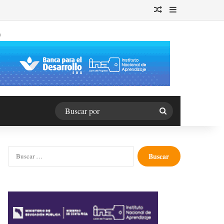
Publicación al azar
Barra lateral
O
Buscar
por
Buscar: