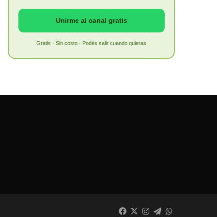
Unirme al canal gratis
Gratis · Sin costo · Podés salir cuando quieras
Facebook
X
Instagram
Telegram
WhatsApp