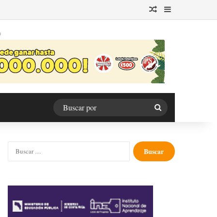
Publicación al azar
Barra lateral
O
Buscar
por
Buscar: