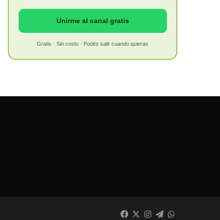
Unirme al canal gratis
Gratis · Sin costo · Podés salir cuando quieras
Facebook
X
Instagram
Telegram
WhatsApp