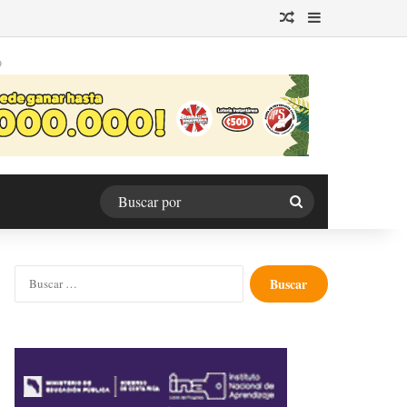
Publicación al azar
Barra lateral
O
Buscar
por
Buscar: