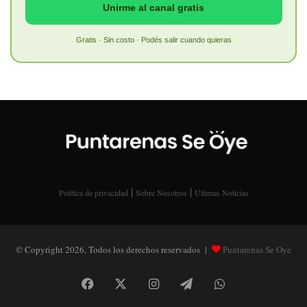
Unirme al canal gratis
Gratis · Sin costo · Podés salir cuando quieras
|
|
Política de privacidad
Sobre Nosotros
Últimas Noticias
© Copyright 2026, Todos los derechos reservados |
Puntarenas Se Oye
Facebook
X
Instagram
Telegram
WhatsApp