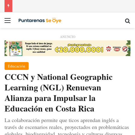
Menú
Bu
ANUNCIO
Educación
CCCN y National Geographic
Learning (NGL) Renuevan
Alianza para Impulsar la
Educación en Costa Rica
La colaboración permite que ticos aprendan inglés a
través de escenarios reales, proyectados en problemáticas
globales, biodiversidad, tecnología y culturas diversas.