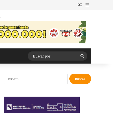
Publicación al azar
Barra lateral
O
Buscar
por
Buscar: