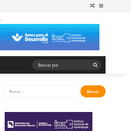
Publicación al azar
Barra lateral
O
Buscar
por
Buscar: