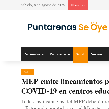
sábado, 8 de agosto de 2026
Última Hora
Nacionales
Puntarenas
Salud
Sucesos
Salud
MEP emite lineamientos p
COVID-19 en centros educ
Todas las instancias del MEP deberán re
y Estornudo, emitidos por el Ministerio 