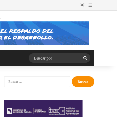
Publicación al azar
Barra lateral
O
Buscar
por
Buscar: