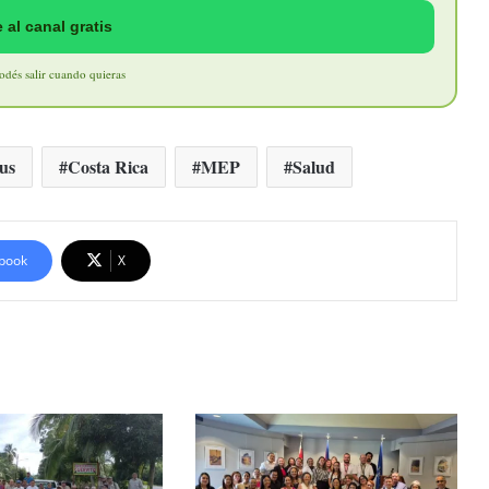
 al canal gratis
Podés salir cuando quieras
us
Costa Rica
MEP
Salud
book
X