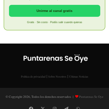
Unirme al canal gratis
Gratis · Sin costo · Podés salir cuando quieras
|
|
Política de privacidad
Sobre Nosotros
Últimas Noticias
© Copyright 2026, Todos los derechos reservados |
Puntarenas Se Oye
Facebook
X
Instagram
Telegram
WhatsApp