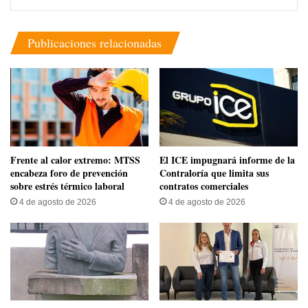
Publicaciones relacionadas
Frente al calor extremo: MTSS
El ICE impugnará informe de la
encabeza foro de prevención
Contraloría que limita sus
sobre estrés térmico laboral
contratos comerciales
4 de agosto de 2026
4 de agosto de 2026