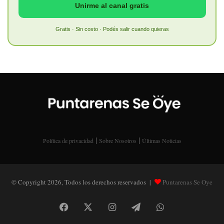
Unirme al canal gratis
Gratis · Sin costo · Podés salir cuando quieras
|
|
Política de privacidad
Sobre Nosotros
Últimas Noticias
© Copyright 2026, Todos los derechos reservados |
Puntarenas Se Oye
Facebook
X
Instagram
Telegram
WhatsApp