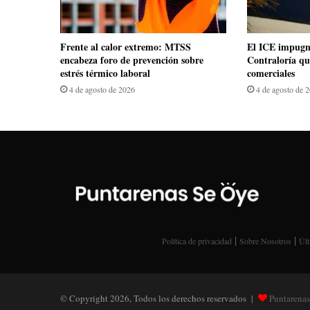
Frente al calor extremo: MTSS
El ICE impugn
encabeza foro de prevención sobre
Contraloría qu
estrés térmico laboral
comerciales
4 de agosto de 2026
4 de agosto de 
|
|
Política de privacidad
Sobre Nosotros
Últ
© Copyright 2026, Todos los derechos reservados |
Puntarenas