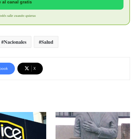
 al canal gratis
Podés salir cuando quieras
Nacionales
Salud
book
X