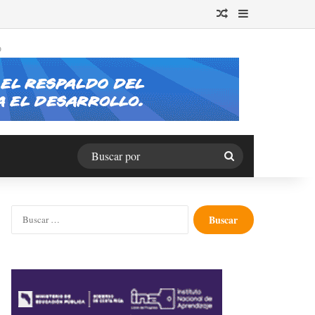
Publicación al azar
Barra lateral
O
Buscar
por
Buscar: