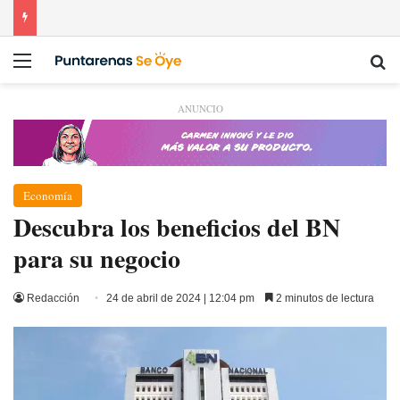
Menú
Bu
ANUNCIO
Economía
Descubra los beneficios del BN
para su negocio
Redacción
24 de abril de 2024 | 12:04 pm
2 minutos de lectura