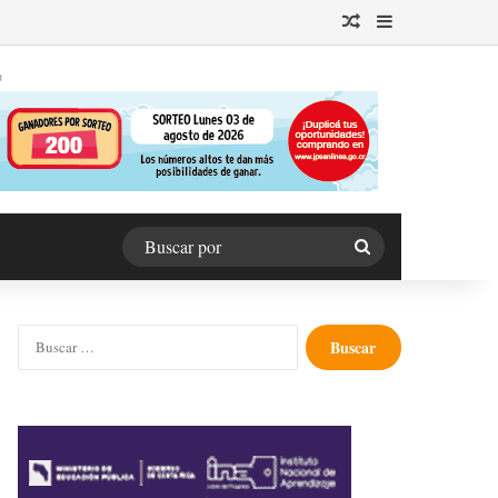
Publicación al azar
Barra lateral
O
Buscar
por
Buscar: