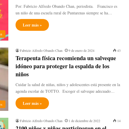
Por: Fabricio Alfredo Obando Chan, periodista. Francisco es
un niño de una escuela rural de Puntarenas siempre se ha…
Leer más »
ón
Fabricio Alfredo Obando Chan
9 de enero de 2024
43
Terapeuta física recomienda un salveque
idóneo para proteger la espalda de los
niños
Cuidar la salud de niñas, niños y adolescentes está presente en la
agenda escolar de TOTTO. Escoger el salveque adecuado…
Leer más »
es
Fabricio Alfredo Obando Chan
1 de diciembre de 2022
14
2100 niños y niñas participaron en el