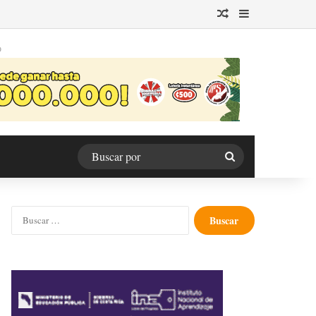
Publicación al azar
Barra lateral
O
Buscar
por
Buscar: