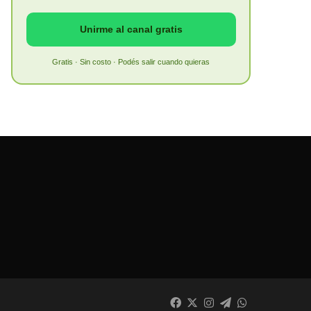
Unirme al canal gratis
Gratis · Sin costo · Podés salir cuando quieras
Facebook
X
Instagram
Telegram
WhatsApp