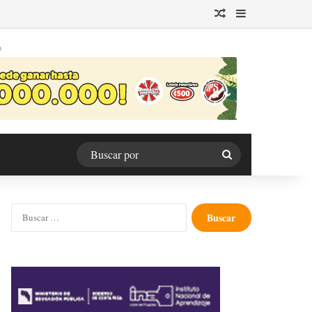
Publicación al azar
Barra lateral
O
Buscar
por
Buscar: