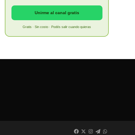
Unirme al canal gratis
Gratis · Sin costo · Podés salir cuando quieras
Facebook
X
Instagram
Telegram
WhatsApp