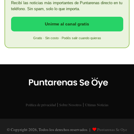
Recibí las noticias más importantes de Puntarenas directo en tu
teléfono. Sin spam, solo lo que importa.
Unirme al canal gratis
Gratis · Sin costo · Podés salir cuando quieras
|
|
Política de privacidad
Sobre Nosotros
Últimas Noticias
© Copyright 2026, Todos los derechos reservados |
Puntarenas Se Oye