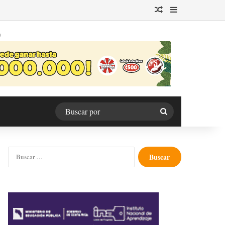
Publicación al azar
Barra lateral
O
Buscar
por
Buscar: