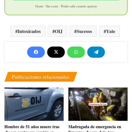
Gratis · Sin costo · Podés salir cuando quieras
Intoxicados
OIJ
Sucesos
Yate
Publicaciones relacionadas
Hombre de 51 años muere tras
Madrugada de emergencia en