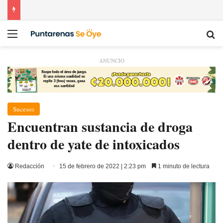
Menú
Bu
ANUNCIO
Sucesos
Encuentran sustancia de droga
dentro de yate de intoxicados
Redacción
15 de febrero de 2022 | 2:23 pm
1 minuto de lectura