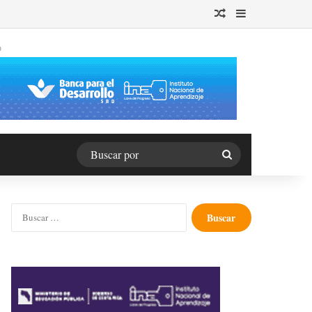
Publicación al azar
Barra lateral
O
Buscar
por
Buscar: