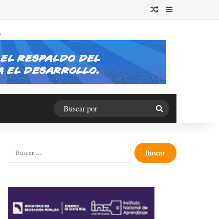
Publicación al azar
Barra lateral
O
Buscar
por
Buscar: