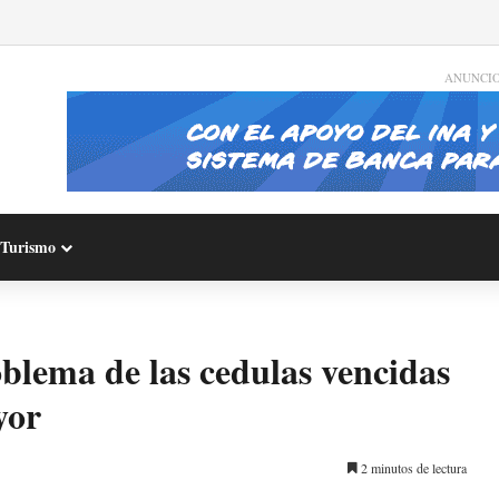
ANUNCI
Turismo
oblema de las cedulas vencidas
yor
2 minutos de lectura