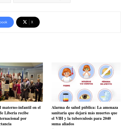
book
X
d materno-infantil en el
​Alarma de salud pública: La amenaza
de Liberia recibe
sanitaria que dejará más muertes que
nternacional por
el VIH y la tuberculosis para 2040
ctancia
suma aliados