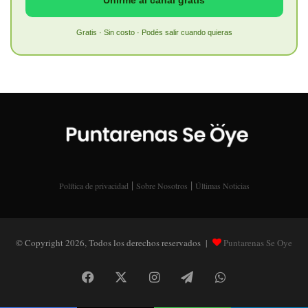
Unirme al canal gratis
Gratis · Sin costo · Podés salir cuando quieras
|
|
Política de privacidad
Sobre Nosotros
Últimas Noticias
© Copyright 2026, Todos los derechos reservados |
Puntarenas Se Oye
Facebook
X
Instagram
Telegram
WhatsApp