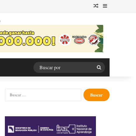
Publicación al azar
Barra lateral
O
Buscar
por
Buscar: