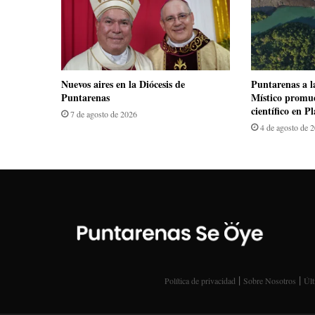
​Nuevos aires en la Diócesis de
​Puntarenas a 
Puntarenas
Místico promue
científico en 
7 de agosto de 2026
4 de agosto de 
|
|
Política de privacidad
Sobre Nosotros
Últ