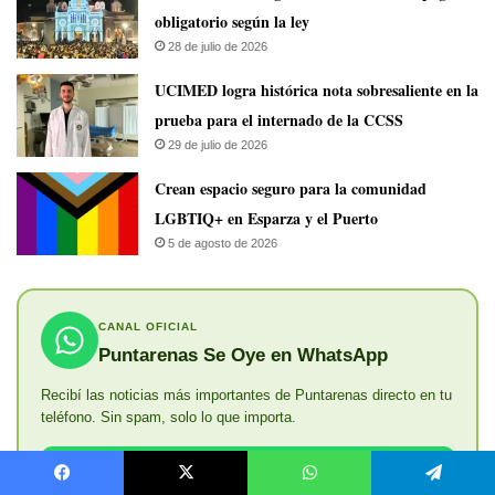
obligatorio según la ley
28 de julio de 2026
UCIMED logra histórica nota sobresaliente en la
prueba para el internado de la CCSS
29 de julio de 2026
Crean espacio seguro para la comunidad
LGBTIQ+ en Esparza y el Puerto
5 de agosto de 2026
CANAL OFICIAL
Puntarenas Se Oye en WhatsApp
Recibí las noticias más importantes de Puntarenas directo en tu
teléfono. Sin spam, solo lo que importa.
Unirme al canal gratis
Facebook
X
WhatsApp
Telegram