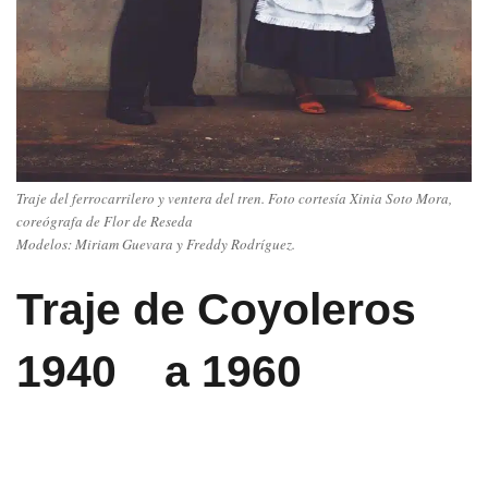
Traje del ferrocarrilero y ventera del tren. Foto cortesía Xinia Soto Mora,
coreógrafa de Flor de Reseda
Modelos: Miriam Guevara y Freddy Rodríguez.
Traje de Coyoleros
1940 a 1960