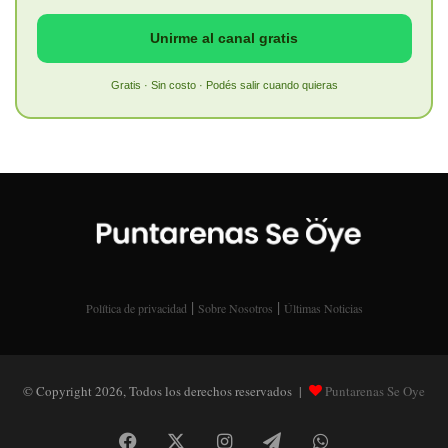
Unirme al canal gratis
Gratis · Sin costo · Podés salir cuando quieras
|
|
Política de privacidad
Sobre Nosotros
Últimas Noticias
© Copyright 2026, Todos los derechos reservados |
Puntarenas Se Oye
Facebook
X
Instagram
Telegram
WhatsApp