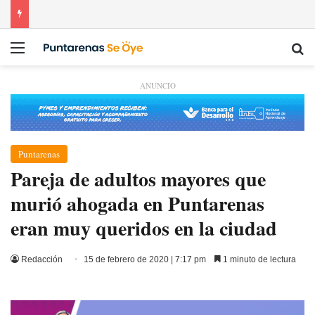
Menú
Bu
ANUNCIO
Puntarenas
Pareja de adultos mayores que
murió ahogada en Puntarenas
eran muy queridos en la ciudad
Redacción
15 de febrero de 2020 | 7:17 pm
1 minuto de lectura