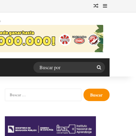
Publicación al azar
Barra lateral
O
Buscar
por
Buscar: