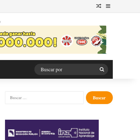
Publicación al azar
Barra lateral
O
Buscar
por
Buscar: