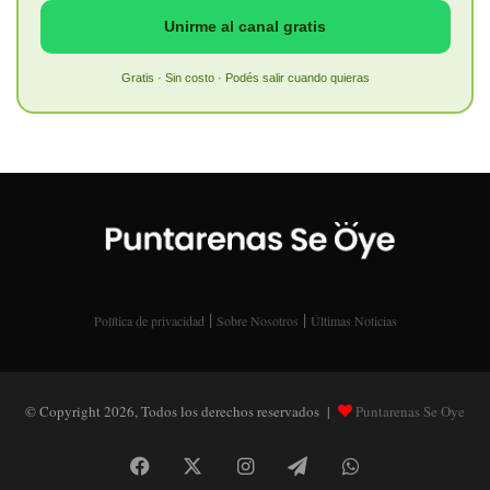
Unirme al canal gratis
Gratis · Sin costo · Podés salir cuando quieras
|
|
Política de privacidad
Sobre Nosotros
Últimas Noticias
© Copyright 2026, Todos los derechos reservados |
Puntarenas Se Oye
Facebook
X
Instagram
Telegram
WhatsApp