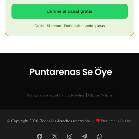
Unirme al canal gratis
Gratis · Sin costo · Podés salir cuando quieras
|
|
Política de privacidad
Sobre Nosotros
Últimas Noticias
© Copyright 2026, Todos los derechos reservados |
Puntarenas Se Oye
Facebook
X
Instagram
Telegram
WhatsApp