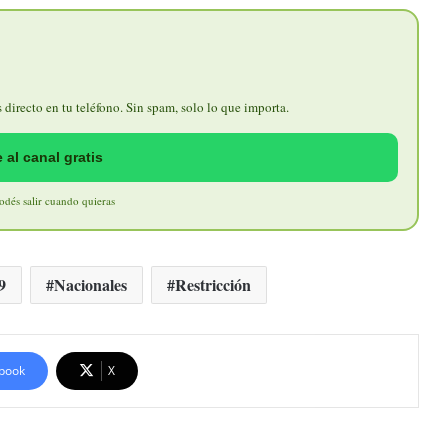
directo en tu teléfono. Sin spam, solo lo que importa.
 al canal gratis
Podés salir cuando quieras
9
Nacionales
Restricción
book
X