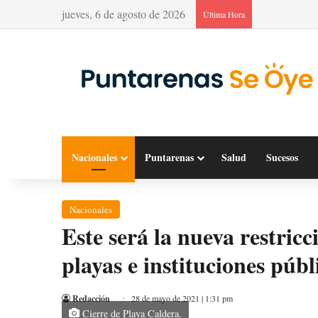
jueves, 6 de agosto de 2026
Última Hora
Nacionales
Puntarenas
Salud
Sucesos
Nacionales
Este será la nueva restric
playas e instituciones públ
Redacción
28 de mayo de 2021 | 1:31 pm
Cierre de Playa Caldera.