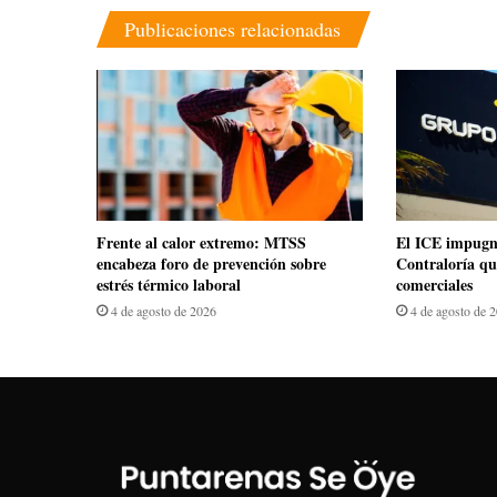
Publicaciones relacionadas
Frente al calor extremo: MTSS
El ICE impugn
encabeza foro de prevención sobre
Contraloría qu
estrés térmico laboral
comerciales
4 de agosto de 2026
4 de agosto de 