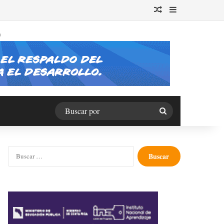
Publicación al azar
Barra lateral
O
Buscar
por
Buscar: