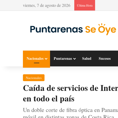
viernes, 7 de agosto de 2026
Última Hora
Nacionales
Puntarenas
Salud
Sucesos
Nacionales
Caída de servicios de Inter
en todo el país
Un doble corte de fibra óptica en Panamá 
móvil en distintas zonas de Costa Rica