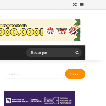
Publicación al azar
Barra lateral
O
Buscar
por
Buscar: