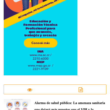
​Alarma de salud pública: La amenaza sanitaria
que dejará más muertes que el VIH y la