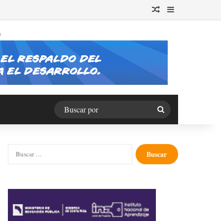
Publicación al azar
Barra lateral
O
Buscar
por
Buscar: