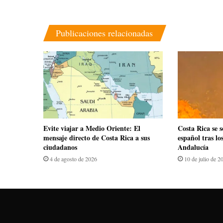
Publicaciones relacionadas
Evite viajar a Medio Oriente: El
Costa Rica se s
mensaje directo de Costa Rica a sus
español tras lo
ciudadanos
Andalucía
4 de agosto de 2026
10 de julio de 2