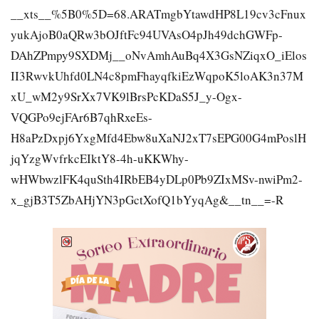
__xts__%5B0%5D=68.ARATmgbYtawdHP8L19cv3cFnux
yukAjoB0aQRw3bOJftFc94UVAsO4pJh49dchGWFp-
DAhZPmpy9SXDMj__oNvAmhAuBq4X3GsNZiqxO_iElos
II3RwvkUhfd0LN4c8pmFhayqfkiEzWqpoK5loAK3n37M
xU_wM2y9SrXx7VK9lBrsPcKDaS5J_y-Ogx-
VQGPo9ejFAr6B7qhRxeEs-
H8aPzDxpj6YxgMfd4Ebw8uXaNJ2xT7sEPG00G4mPoslH
jqYzgWvfrkcEIktY8-4h-uKKWhy-
wHWbwzlFK4quSth4IRbEB4yDLp0Pb9ZIxMSv-nwiPm2-
x_gjB3T5ZbAHjYN3pGctXofQ1bYyqAg&__tn__=-R