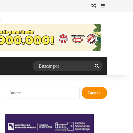
Publicación al azar
Barra lateral
O
Buscar
por
Buscar: