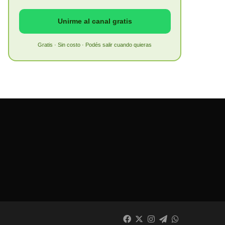
Unirme al canal gratis
Gratis · Sin costo · Podés salir cuando quieras
Facebook
X
Instagram
Telegram
WhatsApp