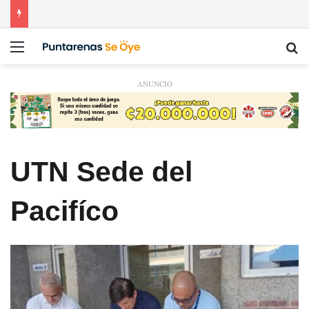
Menú
Bu
ANUNCIO
UTN Sede del
Pacifíco