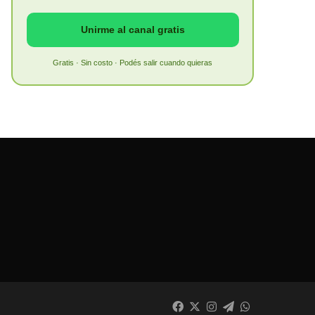
Unirme al canal gratis
Gratis · Sin costo · Podés salir cuando quieras
Facebook
X
Instagram
Telegram
WhatsApp