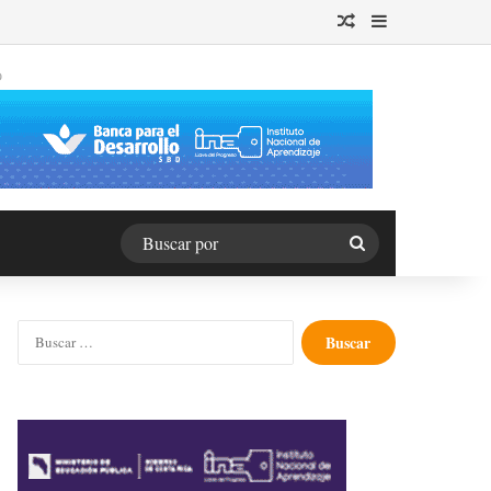
Publicación al azar
Barra lateral
O
Buscar
por
Buscar: