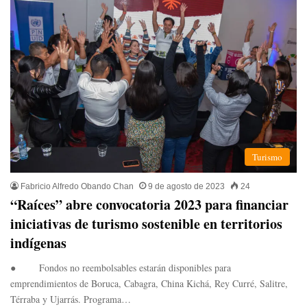
Turismo
Fabricio Alfredo Obando Chan
9 de agosto de 2023
24
“Raíces” abre convocatoria 2023 para financiar
iniciativas de turismo sostenible en territorios
indígenas
● Fondos no reembolsables estarán disponibles para
emprendimientos de Boruca, Cabagra, China Kichá, Rey Curré, Salitre,
Térraba y Ujarrás. Programa…