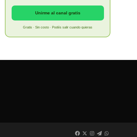
Unirme al canal gratis
Gratis · Sin costo · Podés salir cuando quieras
Facebook
X
Instagram
Telegram
WhatsApp