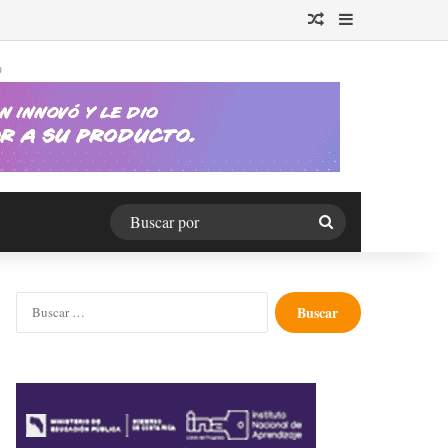
Publicación al azar
Barra lateral
O
Buscar
por
Buscar: