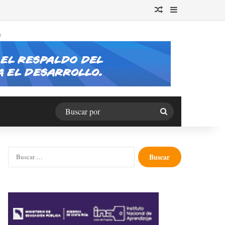
Publicación al azar
Barra lateral
O
Buscar
por
Buscar: