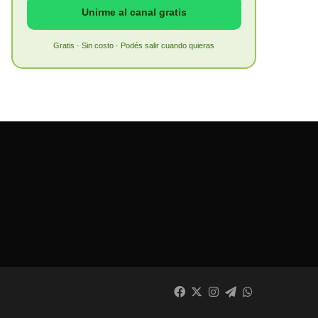
Unirme al canal gratis
Gratis · Sin costo · Podés salir cuando quieras
Facebook
X
Instagram
Telegram
WhatsApp