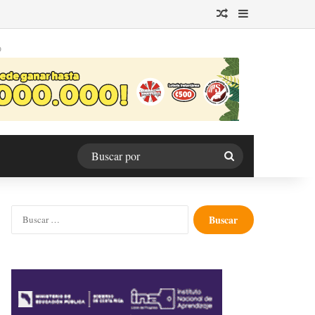
Publicación al azar
Barra lateral
O
Buscar
por
Buscar: