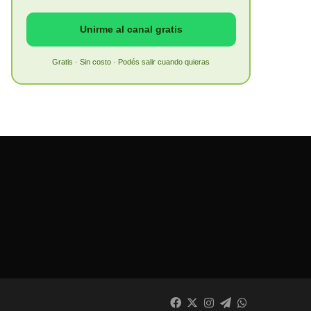
Unirme al canal gratis
Gratis · Sin costo · Podés salir cuando quieras
Facebook
X
Instagram
Telegram
WhatsApp