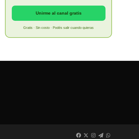
Unirme al canal gratis
Gratis · Sin costo · Podés salir cuando quieras
Facebook
X
Instagram
Telegram
WhatsApp