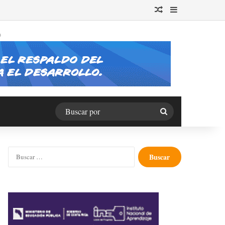
Publicación al azar
Barra lateral
O
Buscar
por
Buscar: