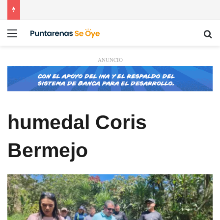
Menú
Bu
ANUNCIO
humedal Coris
Bermejo