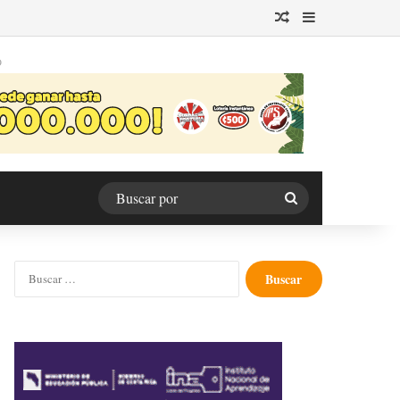
Publicación al azar
Barra lateral
O
Buscar
por
Buscar: