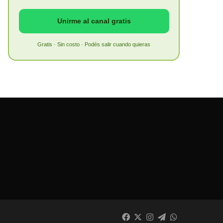
Unirme al canal gratis
Gratis · Sin costo · Podés salir cuando quieras
Facebook
X
Instagram
Telegram
WhatsApp