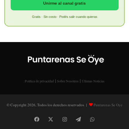
Unirme al canal gratis
Gratis · Sin costo · Podés salir cuando quieras
|
|
Política de privacidad
Sobre Nosotros
Últimas Noticias
© Copyright 2026, Todos los derechos reservados |
Puntarenas Se Oye
Facebook
X
Instagram
Telegram
WhatsApp