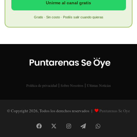
Unirme al canal gratis
Gratis · Sin costo · Podés salir cuando quieras
|
|
Política de privacidad
Sobre Nosotros
Últimas Noticias
© Copyright 2026, Todos los derechos reservados |
Puntarenas Se Oye
Facebook
X
Instagram
Telegram
WhatsApp