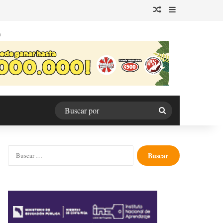
Publicación al azar
Barra lateral
O
Buscar
por
Buscar: