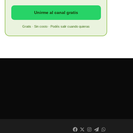
Unirme al canal gratis
Gratis · Sin costo · Podés salir cuando quieras
Facebook
X
Instagram
Telegram
WhatsApp